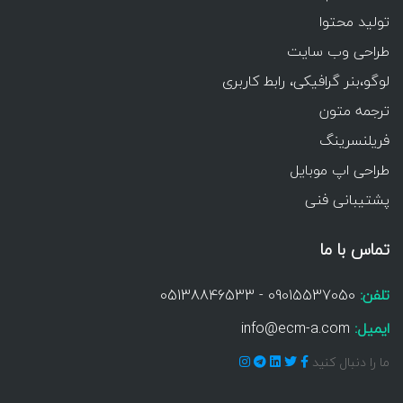
تولید محتوا
طراحی وب سایت
لوگو،بنر گرافیکی، رابط کاربری
ترجمه متون
فریلنسرینگ
طراحی اپ موبایل
پشتیبانی فنی
تماس با ما
تلفن:
09015537050 - 05138846533
ایمیل:
info@ecm-a.com
ما را دنبال کنید